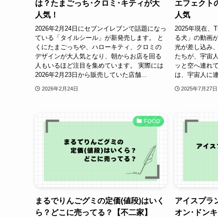
は？たまごっち･クロミ･キティが大
エフェクトの
人気！
人気
2026年2月24日にセブンイレブンで話題になっ
2025年現在、
ている「タイルシール」が新発売します。 と
る犬」の動画が
くにたまごっちや、ハローキティ、クロミの
光が差し込み
デザインが大人気となり、朝からお店を回る
たちが、宇宙
人もいるほど注目を集めています。 実際には
ッと空へ連れて
2026年2月23日から販売していた店舗...
は、宇宙人に連
2026年2月24日
2025年7月27日
FOOD
まるでりんごグミの定価(値段)はいく
アイスプラ
ら？どこに売ってる？【不二家】
オン･ドン