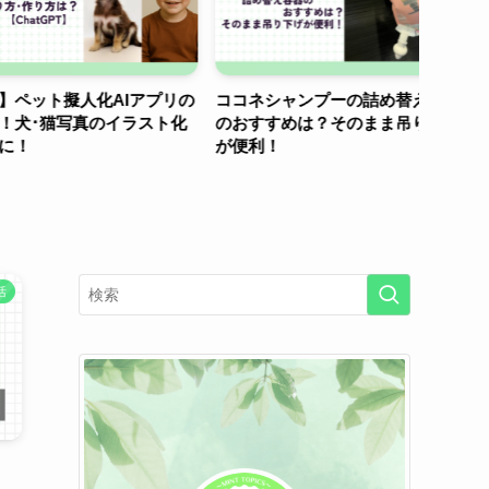
ト擬人化AIアプリの
ココネシャンプーの詰め替え容器
【ノン
猫写真のイラスト化
のおすすめは？そのまま吊り下げ
星野ま
が便利！
活