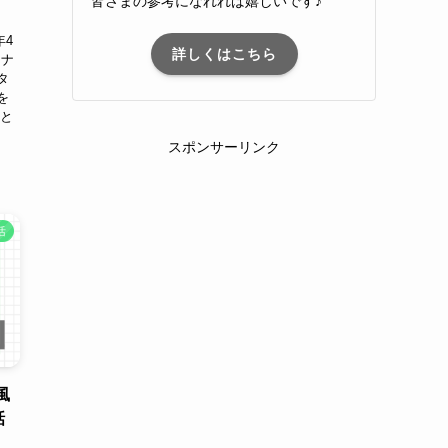
皆さまの参考になれれば嬉しいです♪
年4
詳しくはこちら
、ナ
タ
を
目と
スポンサーリンク
活
風
話