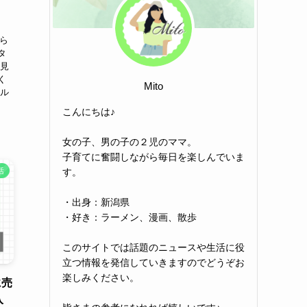
から
タ
た見
く
Mito
セル
こんにちは♪
女の子、男の子の２児のママ。
子育てに奮闘しながら毎日を楽しんでいま
活
す。
・出身：新潟県
・好き：ラーメン、漫画、散歩
このサイトでは話題のニュースや生活に役
立つ情報を発信していきますのでどうぞお
楽しみください。
に売
入