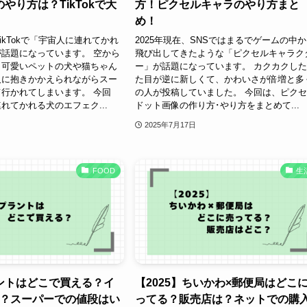
やり方は？TikTokで大
方！ピクセルキャラのやり方まと
め！
TikTokで「宇宙人に連れてかれ
2025年現在、SNSではまるでゲームの中
話題になっています。 空から
飛び出してきたような「ピクセルキャラク
、可愛いペットの犬や猫ちゃん
ー」が話題になっています。 カクカクし
人に抱きかかえられながらスー
た目が逆に新しくて、かわいさが倍増と多
行かれてしまいます。 今回
の人が投稿していました。 今回は、ピク
れてかれる犬のエフェク...
ドット画像の作り方･やり方をまとめて...
2025年7月17日
FOOD
生
ントはどこで買える？イ
【2025】ちいかわ×郵便局はどこ
キ？スーパーでの値段はい
ってる？販売店は？ネットでの購