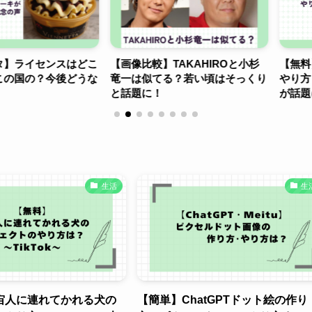
イセンスはどこ
【画像比較】TAKAHIROと小杉
【無料】ペッ
の？今後どうな
竜一は似てる？若い頃はそっくり
やり方！犬･
と話題に！
が話題に！
生活
生
宙人に連れてかれる犬の
【簡単】ChatGPTドット絵の作り