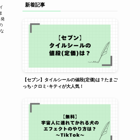
新着記事
イ
ま
に発
の
うな
【セブン】タイルシールの値段(定価)は？たまご
っち･クロミ･キティが大人気！