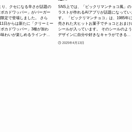
7日より、クセになる辛さが話題の
SNS上では、「ビックリマンチョコ風」の
アボカドワッパー」がバーガー
ラストが作れるAIアプリが話題になってい
限定で登場しました。 さら
す。 「ビックリマンチョコ」は、1985年
4月11日からは新たに「クリーミー
売された大ヒットお菓子でチョコとおまけ
ボカドワッパー」3種が加わ
シールが入っています。 そのシールのよ
味わいが楽しめるラインナ...
デザインに自分や好きなキャラができる...
2025年4月13日