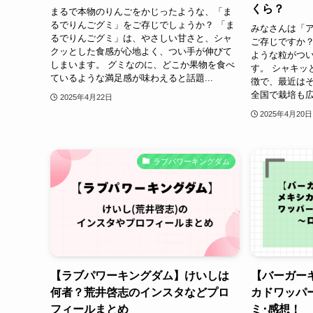
くら？
まるで本物のりんごをかじったような、「ま
るでりんごグミ」をご存じでしょうか？ 「ま
みなさんは「
るでりんごグミ」は、やさしい甘さと、シャ
ご存じですか？
クッとした食感が心地よく、つい手が伸びて
ような粒がつ
しまいます。 グミなのに、どこか果物を食べ
す。 シャキッ
ているような満足感が味わえると話題...
徴で、最近は
全国で栽培も広
2025年4月22日
2025年4月20日
ラブパワーキングダム
【ラブパワーキングダム】けいしは
【バーガー
何者？荒井啓志のインスタなどプロ
カドワッパ
フィールまとめ
ミ･感想！