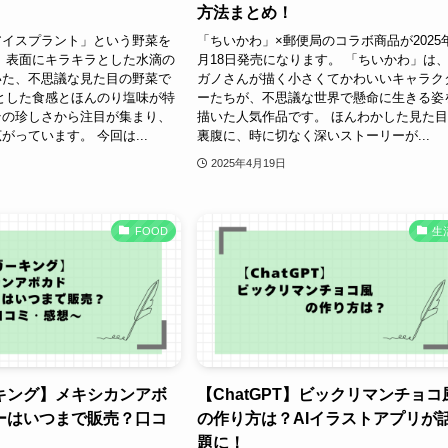
方法まとめ！
アイスプラント」という野菜を
「ちいかわ」×郵便局のコラボ商品が2025
 表面にキラキラとした水滴の
月18日発売になります。 「ちいかわ」は
いた、不思議な見た目の野菜で
ガノさんが描く小さくてかわいいキャラク
とした食感とほんのり塩味が特
ーたちが、不思議な世界で懸命に生きる姿
その珍しさから注目が集まり、
描いた人気作品です。 ほんわかした見た
がっています。 今回は...
裏腹に、時に切なく深いストーリーが...
2025年4月19日
FOOD
生
キング】メキシカンアボ
【ChatGPT】ビックリマンチョコ
ーはいつまで販売？口コ
の作り方は？AIイラストアプリが
題に！