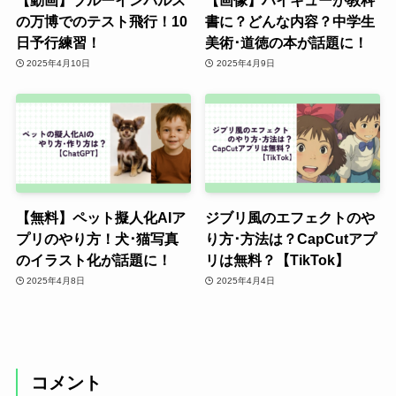
の万博でのテスト飛行！10
書に？どんな内容？中学生
日予行練習！
美術･道徳の本が話題に！
2025年4月10日
2025年4月9日
【無料】ペット擬人化AIア
ジブリ風のエフェクトのや
プリのやり方！犬･猫写真
り方･方法は？CapCutアプ
のイラスト化が話題に！
リは無料？【TikTok】
2025年4月8日
2025年4月4日
コメント