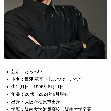
芸名：たっぺい
本名：島津 竜平（しまづ たっぺい）
生年月日：1996年8月11日
年齢：28歳（2024年9月現在）
出身：大阪府柏原市出身
学歴：阪南大学附属高校→阪南大学卒業