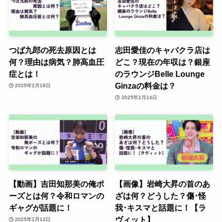
つば九郎の死去原因とは
志田愛佳のキャバクラ店は
何？理由は病気？肺高血圧
どこ？現在の年収は？銀座
症とは！
のラウンジBelle Lounge
Ginzaの料金は？
2025年2月19日
2025年2月14日
【動画】吉田知那美の俺ポ
【画像】岩崎大昇の首のあ
ーズとは何？令和ロマンの
ざは何？どうした？傷･怪
ギャグが話題に！
我･キスマと話題に！【ラ
ヴィット】
2025年2月12日