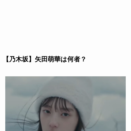
【乃木坂】矢田萌華は何者？