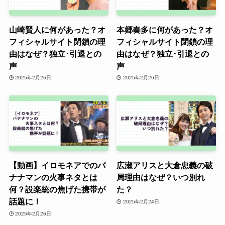
山崎賢人に何があった？オ
本郷奏多に何があった？オ
フィシャルサイト閉鎖の理
フィシャルサイト閉鎖の理
由はなぜ？独立･引退との
由はなぜ？独立･引退との
声
声
2025年2月26日
2025年2月26日
【動画】イロモネアでのバ
広瀬アリスと大倉忠義の破
ナナマンの火事ネタとは
局理由はなぜ？いつ別れ
何？設楽統の焦げた携帯が
た？
話題に！
2025年2月24日
2025年2月26日