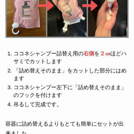
ココネシャンプー詰替え用の
右側
を
２㎝
ほどハ
サミでカットします
「詰め替えそのまま」をカットした部分にはめ
ます
ココネシャンプー左下に「詰め替えそのまま」
のフックを付けます
吊るして完成です。
容器に詰め替えるよりもとても簡単にセットが出
来ました。